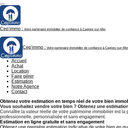
Passer
au
contenu
principal
Cep'immo :
Votre partenaire immobilier de confiance à Cagnes-sur-Mer
Cep'immo :
Votre partenaire immobilier de confiance à Cagnes-sur-Me
Accueil
Achat
Location
Faire gérer
Estimation
Notre Agence
Contact
Obtenez votre estimation en temps réel de votre bien immob
Vous souhaitez vendre votre bien ? Obtenez une estimation 
Connaître la valeur réelle de votre patrimoine immobilier est 
professionnelle, personnalisée et sans engagement.
Estimation en ligne gratuite et sans engagement
Obtenez une première estimation indicative de votre bien en quel