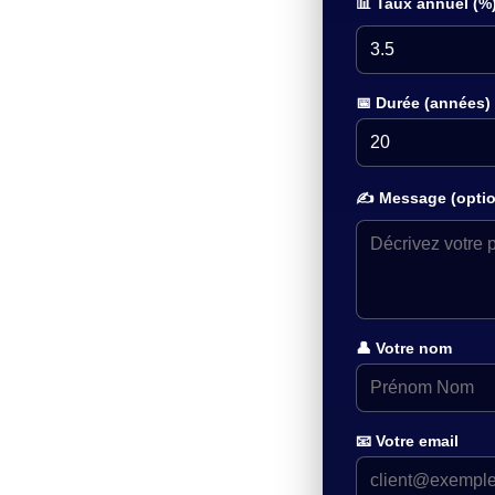
📊 Taux annuel (%
📅 Durée (années)
✍️ Message (optio
👤 Votre nom
📧 Votre email