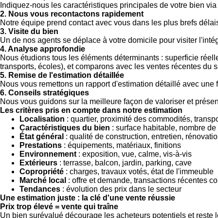
Indiquez-nous les caractéristiques principales de votre bien via 
2. Nous vous recontactons rapidement
Notre équipe prend contact avec vous dans les plus brefs déla
3. Visite du bien
Un de nos agents se déplace à votre domicile pour visiter l'intég
4. Analyse approfondie
Nous étudions tous les éléments déterminants : superficie réell
transports, écoles), et comparons avec les ventes récentes du s
5. Remise de l'estimation détaillée
Nous vous remettons un rapport d'estimation détaillé avec une
6. Conseils stratégiques
Nous vous guidons sur la meilleure façon de valoriser et présent
Les critères pris en compte dans notre estimation
Localisation
: quartier, proximité des commodités, transpo
Caractéristiques du bien
: surface habitable, nombre d
État général
: qualité de construction, entretien, rénovati
Prestations
: équipements, matériaux, finitions
Environnement
: exposition, vue, calme, vis-à-vis
Extérieurs
: terrasse, balcon, jardin, parking, cave
Copropriété
: charges, travaux votés, état de l'immeuble
Marché local
: offre et demande, transactions récentes 
Tendances
: évolution des prix dans le secteur
Une estimation juste : la clé d'une vente réussie
Prix trop élevé = vente qui traîne
Un bien surévalué décourage les acheteurs potentiels et reste l